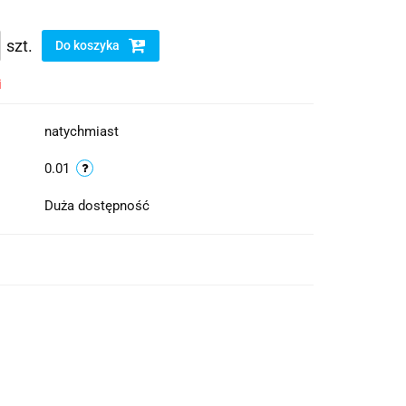
szt.
Do koszyka
i
natychmiast
0.01
Duża dostępność