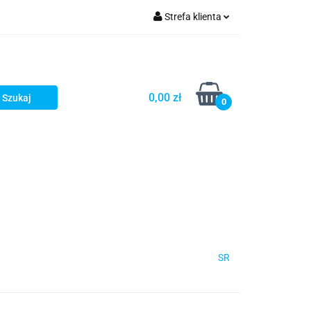
Strefa klienta
Zaloguj się
Zarejestruj się
Dodaj zgłoszenie
0,00 zł
0
SR