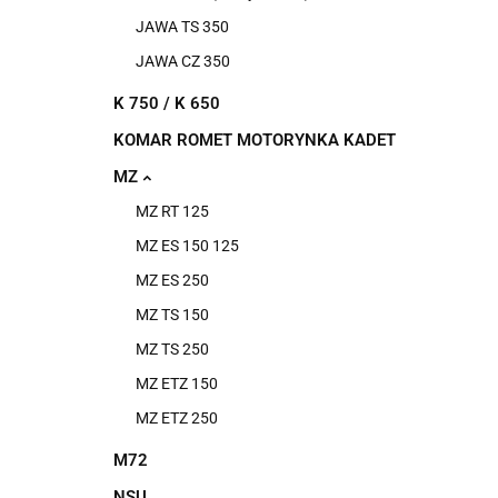
JAWA TS 350
JAWA CZ 350
K 750 / K 650
KOMAR ROMET MOTORYNKA KADET
MZ
MZ RT 125
MZ ES 150 125
MZ ES 250
MZ TS 150
MZ TS 250
MZ ETZ 150
MZ ETZ 250
M72
NSU