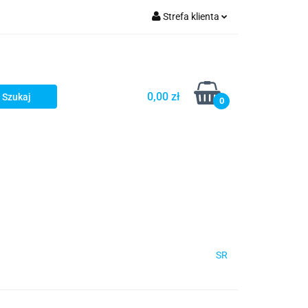
Strefa klienta
Zaloguj się
Zarejestruj się
Dodaj zgłoszenie
0,00 zł
0
SR