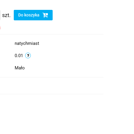
szt.
Do koszyka
i
natychmiast
0.01
Mało