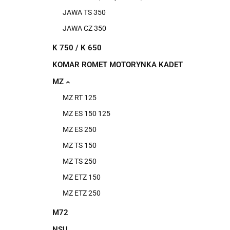
JAWA TS 350
JAWA CZ 350
K 750 / K 650
KOMAR ROMET MOTORYNKA KADET
MZ
MZ RT 125
MZ ES 150 125
MZ ES 250
MZ TS 150
MZ TS 250
MZ ETZ 150
MZ ETZ 250
M72
NSU