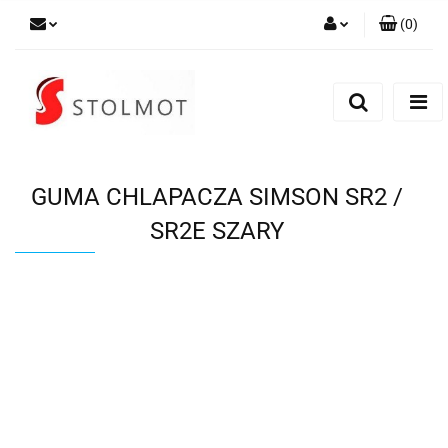
(
0
)
Zaloguj się
Zarejestruj się
Dodaj zgłoszenie
GUMA CHLAPACZA SIMSON SR2 /
SR2E SZARY