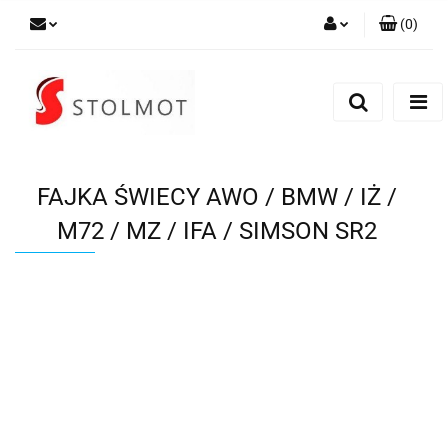
(
0
)
Zaloguj się
Zarejestruj się
Dodaj zgłoszenie
FAJKA ŚWIECY AWO / BMW / IŻ /
M72 / MZ / IFA / SIMSON SR2