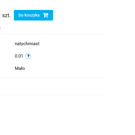
szt.
Do koszyka
i
natychmiast
0.01
Mało