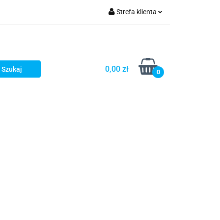
Strefa klienta
Zaloguj się
Zarejestruj się
Dodaj zgłoszenie
0,00 zł
0