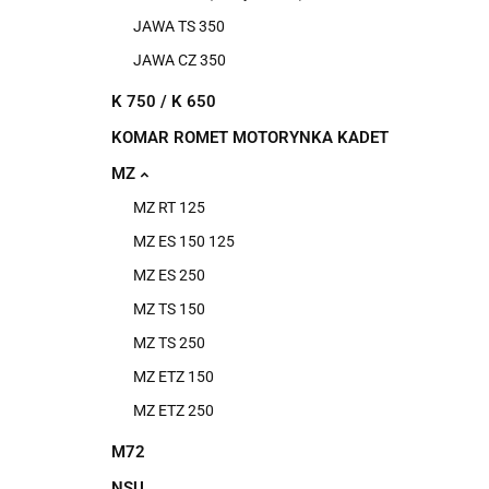
JAWA TS 350
JAWA CZ 350
K 750 / K 650
KOMAR ROMET MOTORYNKA KADET
MZ
MZ RT 125
MZ ES 150 125
MZ ES 250
MZ TS 150
MZ TS 250
MZ ETZ 150
MZ ETZ 250
M72
NSU