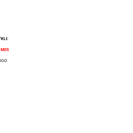
KLI:
 M05
OGO