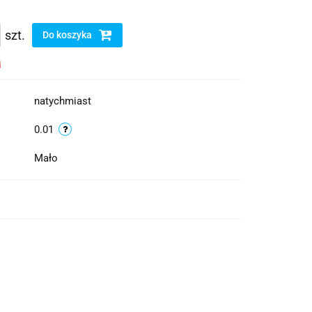
szt.
Do koszyka
i
natychmiast
0.01
Mało