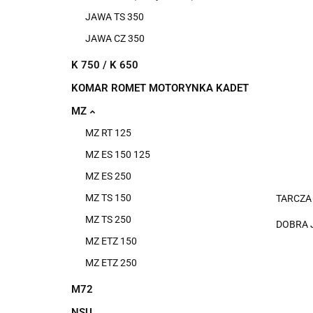
JAWA TS 350
JAWA CZ 350
K 750 / K 650
KOMAR ROMET MOTORYNKA KADET
MZ
MZ RT 125
MZ ES 150 125
MZ ES 250
MZ TS 150
TARCZA 
MZ TS 250
DOBRA 
MZ ETZ 150
MZ ETZ 250
M72
NSU