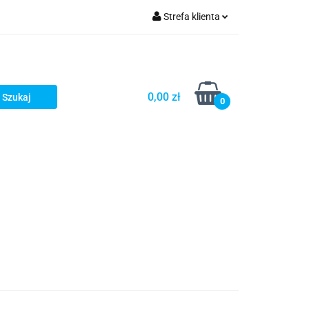
Strefa klienta
Zaloguj się
Zarejestruj się
Dodaj zgłoszenie
0,00 zł
0