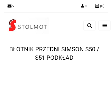
(
0
)
Zaloguj się
Zarejestruj się
Dodaj zgłoszenie
BŁOTNIK PRZEDNI SIMSON S50 /
S51 PODKŁAD